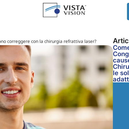
Artic
sono correggere con la chirurgia refrattiva laser?
Come 
Congi
cause
Chiru
le so
adat