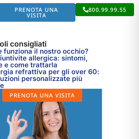
PRENOTA UNA
800.99.99.55
VISITA
oli consigliati
funziona il nostro occhio?
untivite allergica: sintomi,
 e come trattarla
rgia refrattiva per gli over 60:
luzioni personalizzate più
te
PRENOTA UNA VISITA