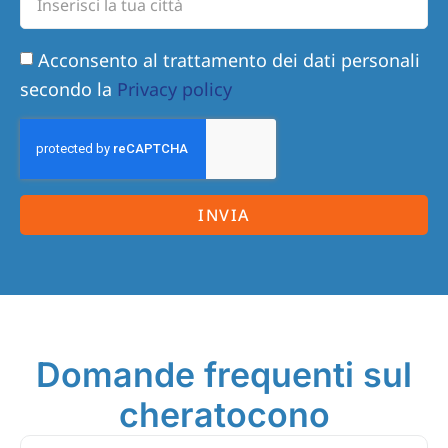
Acconsento al trattamento dei dati personali
secondo la
Privacy policy
INVIA
Domande frequenti sul
cheratocono