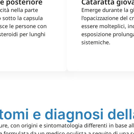
e posteriore
Cataratta giov
cità nella parte
Emerge durante la gi
o sotto la capsula
l’opacizzazione del c
isce le persone con
essere molteplici, in
teroidi per lunghi
esposizione prolunga
sistemiche.
tomi e diagnosi dell
re, con origini e sintomatologia differenti in base alle
ne formulata da un medico oculista a seguito di una ser