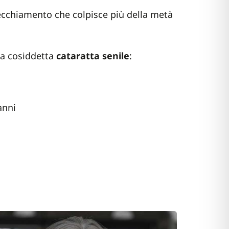
vecchiamento che colpisce più della metà
lla cosiddetta
cataratta senile
:
anni