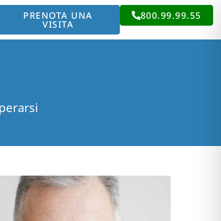
PRENOTA UNA
800.99.99.55
VISITA
perarsi