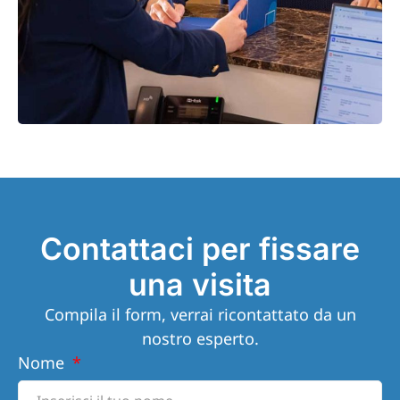
Contattaci per fissare
una visita
Compila il form, verrai ricontattato da un
nostro esperto.
Nome