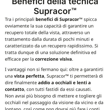
Benefici della tecnica
Supracor™
Tra i principali
benefici di Supracor™
spicca
ovviamente la sua capacità di garantire un
recupero totale della vista, attraverso un
trattamento dalla durata di pochi minuti e
caratterizzato da un recupero rapidissimo. Si
tratta dunque di una soluzione definitiva ed
efficace per la
correzione visiva
.
I vantaggi non si fermano qui: oltre a garantirti
una
vista perfetta
, Supracor™ ti permetterà di
dire finalmente
addio a occhiali e lenti a
contatto
, con tutti fastidi da essi causati.
Non avrai più bisogno di mettere e togliere gli
occhiali nel passaggio da visione da vicino e da
lontano, così come non dovrai più fare i conti