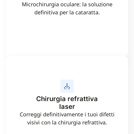
massima sicurezza per i pazienti e non rinunciate
Microchirurgia oculare: la soluzione
alla vista, è preziosa e vedere mia madre
definitiva per la cataratta.
commossa per non aver mai visto in modo così
nitido mi riempie di gioia. Grazie sentitamente.
Chirurgia refrattiva
laser
Correggi definitivamente i tuoi difetti
visivi con la chirurgia refrattiva.