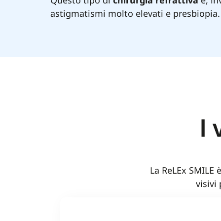
Questo tipo di
chirurgia refrattiva
è, in
astigmatismi molto elevati e presbiopia.
I
La ReLEx SMILE 
visivi