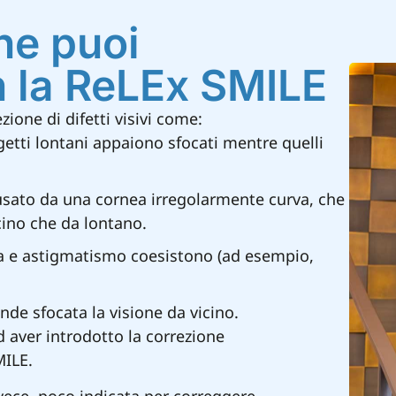
che puoi
 la ReLEx SMILE
ione di difetti visivi come:
oggetti lontani appaiono sfocati mentre quelli
causato da una cornea irregolarmente curva, che
cino che da lontano.
ia e astigmatismo coesistono (ad esempio,
nde sfocata la visione da vicino.
 ad aver introdotto la correzione
MILE.