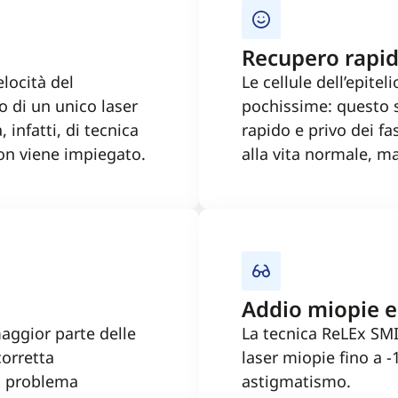
Recupero rapid
elocità del
Le cellule dell’epite
zo di un unico laser
pochissime: questo s
 infatti, di tecnica
rapido e privo dei fa
 non viene impiegato.
alla vita normale, m
Addio miopie e
maggior parte delle
La tecnica ReLEx SMI
corretta
laser miopie fino a -
il problema
astigmatismo.