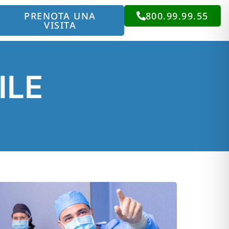
PRENOTA UNA
800.99.99.55
VISITA
ILE