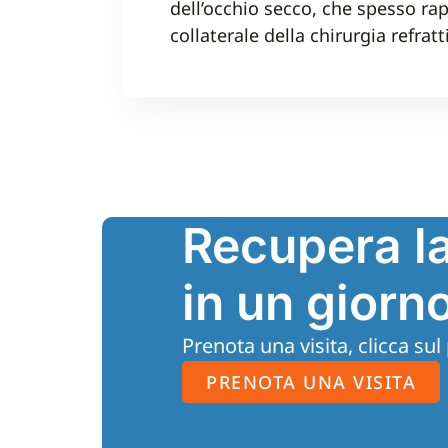
dell’occhio secco, che spesso ra
collaterale della chirurgia refratt
Recupera la
in un giorno
Prenota una visita, clicca sul
PRENOTA UNA VISITA