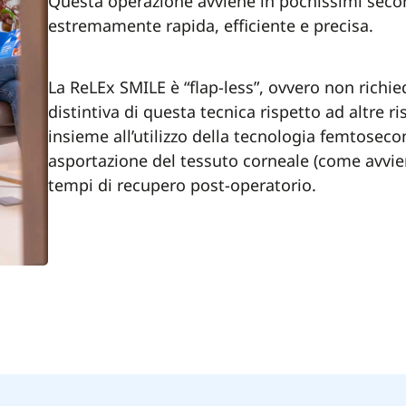
Questa operazione avviene in pochissimi seco
estremamente rapida, efficiente e precisa.
La ReLEx SMILE è “flap-less”, ovvero non richie
distintiva di questa tecnica rispetto ad altre 
insieme all’utilizzo della tecnologia femtosec
asportazione del tessuto corneale (come avvien
tempi di recupero post-operatorio.