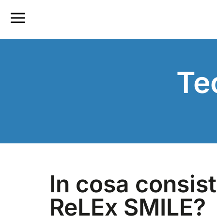
Te
In cosa consist
ReLEx SMILE?