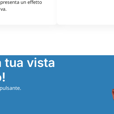
ppresenta un effetto
iva.
 tua vista
!
 pulsante.