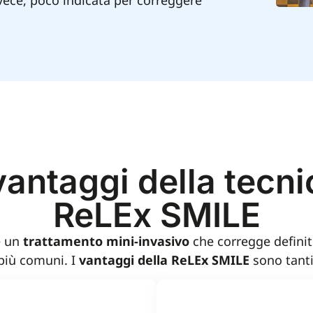
vece, poco indicata per correggere
 vantaggi della tecni
ReLEx SMILE
è un
trattamento mini-invasivo
che corregge definit
 più comuni. I
vantaggi della ReLEx SMILE
sono tanti