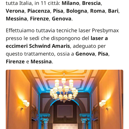
tutta Italia, in 11 città:
Milano
,
Brescia
,
Verona
,
Piacenza
,
Pisa
,
Bologna
,
Roma
,
Bari
,
Messina
,
Firenze
,
Genova
.
Effettuiamo tuttavia tecniche laser Presbymax
presso le sedi che dispongono del
laser a
eccimeri Schwind Amaris
, adeguato per
questo trattamento, ossia a
Genova
,
Pisa
,
Firenze
e
Messina
.