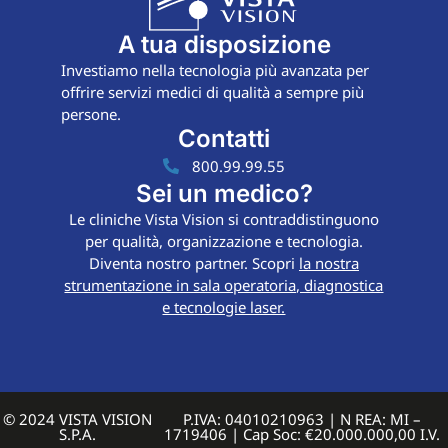
A tua disposizione
Investiamo nella tecnologia più avanzata per
offrire servizi medici di qualità a sempre più
persone.
Contatti
800.99.99.55
Sei un medico?
Le cliniche Vista Vision si contraddistinguono
per qualità, organizzazione e tecnologia.
Diventa nostro partner. Scopri
la nostra
strumentazione in sala operatoria, diagnostica
e tecnologie laser.
© 2024 VISTA VISION
P.IVA: 04010210963 | N REA: MI –
S.P.A.
1719406 | Cap Soc: €20.000.000,00 I.V.