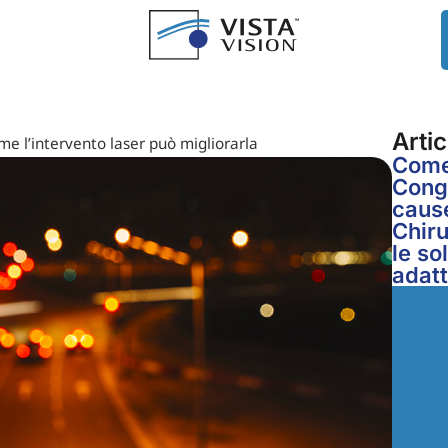
Artic
me l’intervento laser può migliorarla
Come 
Congi
cause
Chiru
le so
adat