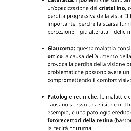
Cataratta:
i pazienti che sono af
un’opacizzazione del
cristallino
, 
perdita progressiva della vista. I
importante, perché la scarsa lumi
percezione – già alterata – delle 
Glaucoma:
questa malattia cons
ottico
, a causa dell’aumento dell
provoca la perdita della visione pe
problematiche possono avere un
compromettendo il comfort visivo
Patologie retiniche
: le malattie 
causano spesso una visione nottu
esempio, è una patologia eredita
fotorecettori della retina
(baston
la cecità notturna.