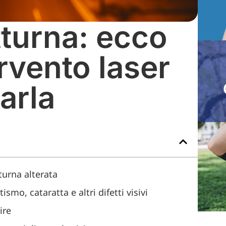
tturna: ecco
rvento laser
arla
turna alterata
smo, cataratta e altri difetti visivi
venire