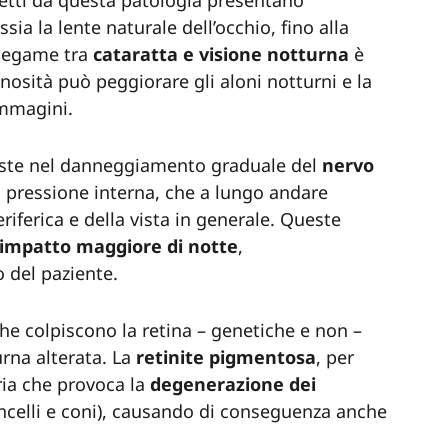
fetti da questa patologia presentano
ossia la lente naturale dell’occhio, fino alla
l legame tra
cataratta e visione notturna
è
nosità può peggiorare gli aloni notturni e la
immagini.
iste nel danneggiamento graduale del
nervo
a pressione interna, che a lungo andare
riferica e della vista in generale. Queste
impatto maggiore di notte
,
 del paziente.
che colpiscono la retina – genetiche e non –
rna alterata. La
retinite
pigmentosa
, per
ria che provoca la
degenerazione dei
celli e coni), causando di conseguenza anche