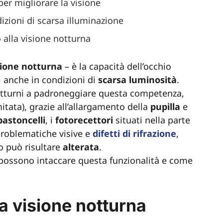
per migliorare la visione
dizioni di scarsa illuminazione
alla visione notturna
sione
notturna
– è la capacità dell’occhio
 anche in condizioni di
scarsa
luminosità
.
 notturni a padroneggiare questa competenza,
tata), grazie all’allargamento della
pupilla
e
bastoncelli
, i
fotorecettori
situati nella parte
 problematiche visive e
difetti di rifrazione
,
io può risultare
alterata
.
possono intaccare questa funzionalità e come
a visione notturna