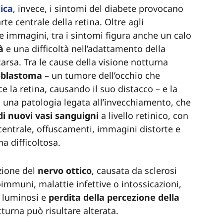
ica
, invece, i sintomi del diabete provocano
rte centrale della retina. Oltre agli
le immagini, tra i sintomi figura anche un calo
tà
e una difficoltà nell’adattamento della
carsa. Tra le cause della visione notturna
oblastoma
– un tumore dell’occhio che
e la retina, causando il suo distacco – e la
, una patologia legata all’invecchiamento, che
di nuovi vasi sanguigni
a livello retinico, con
 centrale, offuscamenti, immagini distorte e
a difficoltosa.
zione del
nervo
ottico
, causata da sclerosi
immuni, malattie infettive o intossicazioni,
 luminosi e
perdita della percezione della
tturna può risultare alterata.