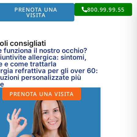
PRENOTA UNA
800.99.99.55
VISITA
oli consigliati
funziona il nostro occhio?
untivite allergica: sintomi,
 e come trattarla
rgia refrattiva per gli over 60:
luzioni personalizzate più
te
PRENOTA UNA VISITA