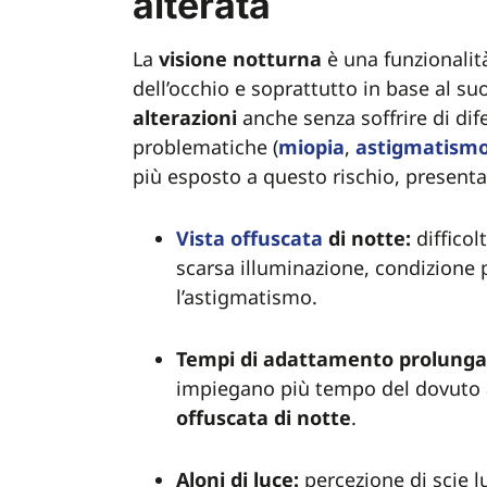
alterata
La
visione
notturna
è una funzionalità
dell’occhio e soprattutto in base al su
alterazioni
anche senza soffrire di dife
problematiche (
miopia
,
astigmatism
più esposto a questo rischio, presen
Vista offuscata
di notte:
diffico
scarsa illuminazione, condizione p
l’astigmatismo.
Tempi di adattamento prolunga
impiegano più tempo del dovuto 
offuscata di notte
.
Aloni di luce:
percezione di scie l