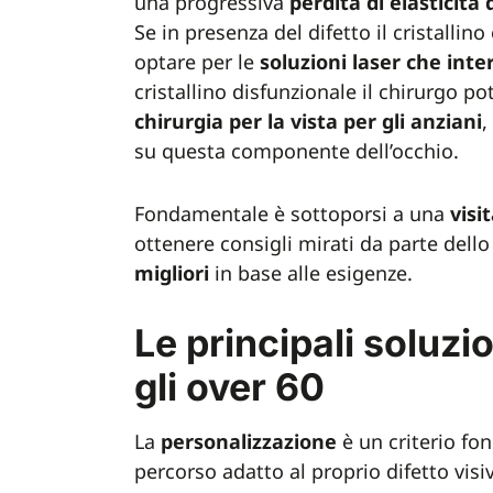
una progressiva
perdita
di
elasticità 
Se in presenza del difetto il cristalli
optare per le
soluzioni laser che int
cristallino disfunzionale il chirurgo po
chirurgia per la vista per gli anziani
,
su questa componente dell’occhio.
Fondamentale è sottoporsi a una
visi
ottenere consigli mirati da parte dello 
migliori
in base alle esigenze.
Le principali soluzi
gli over 60
La
personalizzazione
è un criterio fo
percorso adatto al proprio difetto visi