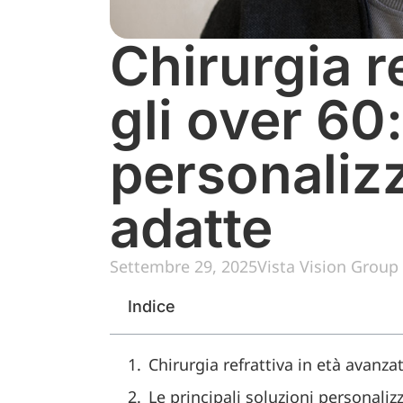
Chirurgia r
gli over 60:
personalizz
adatte
Settembre 29, 2025
Vista Vision Group
Indice
Chirurgia refrattiva in età avanzat
Le principali soluzioni personaliz