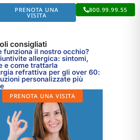
PRENOTA UNA
800.99.99.55
VISITA
oli consigliati
funziona il nostro occhio?
untivite allergica: sintomi,
 e come trattarla
rgia refrattiva per gli over 60:
luzioni personalizzate più
te
PRENOTA UNA VISITA