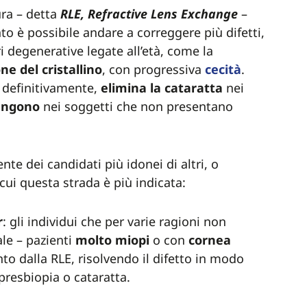
ura – detta
RLE, Refractive Lens Exchange
–
to è possibile andare a correggere più difetti,
i degenerative legate all’età, come la
ne del cristallino
, con progressiva
cecità
.
to definitivamente,
elimina la cataratta
nei
engono
nei soggetti che non presentano
te dei candidati più idonei di altri, o
cui questa strada è più indicata:
r
: gli individui che per varie ragioni non
le – pazienti
molto
miopi
o con
cornea
o dalla RLE, risolvendo il difetto in modo
 presbiopia o cataratta.