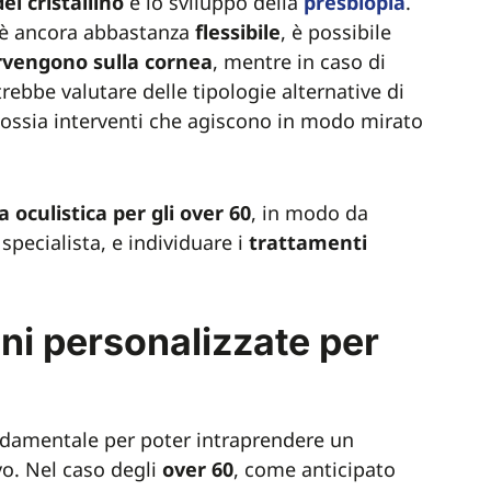
del cristallino
e lo sviluppo della
presbiopia
.
no è ancora abbastanza
flessibile
, è possibile
ervengono sulla cornea
, mentre in caso di
trebbe valutare delle tipologie alternative di
 ossia interventi che agiscono in modo mirato
ta oculistica per gli over 60
, in modo da
specialista, e individuare i
trattamenti
oni personalizzate per
ndamentale per poter intraprendere un
vo. Nel caso degli
over 60
, come anticipato