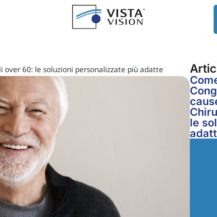
Artic
li over 60: le soluzioni personalizzate più adatte
Come 
Congi
cause
Chiru
le so
adat