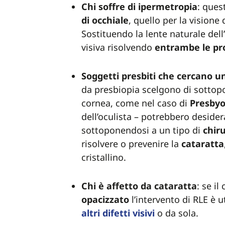
Chi soffre di ipermetropia
: ques
di occhiale
, quello per la visione
Sostituendo la lente naturale dell
visiva risolvendo
entrambe le pr
Soggetti presbiti che cercano un
da presbiopia scelgono di sottopo
cornea, come nel caso di
Presby
dell’oculista – potrebbero deside
sottoponendosi a un tipo di
chiru
risolvere o prevenire la
cataratta
cristallino.
Chi è affetto da cataratta
: se il
opacizzato
l’intervento di RLE è ut
altri difetti visivi
o da sola.