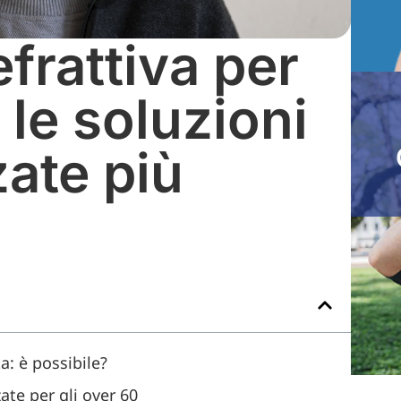
efrattiva per
 le soluzioni
ate più
a: è possibile?
zate per gli over 60