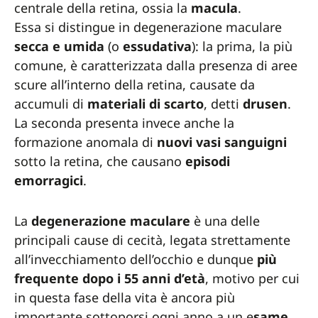
centrale della retina, ossia la
macula
.
Essa si distingue in degenerazione maculare
secca e umida
(o
essudativa
): la prima, la più
comune, è caratterizzata dalla presenza di aree
scure all’interno della retina, causate da
accumuli di
materiali di scarto
, detti
drusen
.
La seconda presenta invece anche la
formazione anomala di
nuovi vasi sanguigni
sotto la retina, che causano
episodi
emorragici
.
La
degenerazione
maculare
è una delle
principali cause di cecità, legata strettamente
all’invecchiamento dell’occhio e dunque
più
frequente
dopo i 55 anni d’età
, motivo per cui
in questa fase della vita è ancora più
importante sottoporsi ogni anno a un e
same