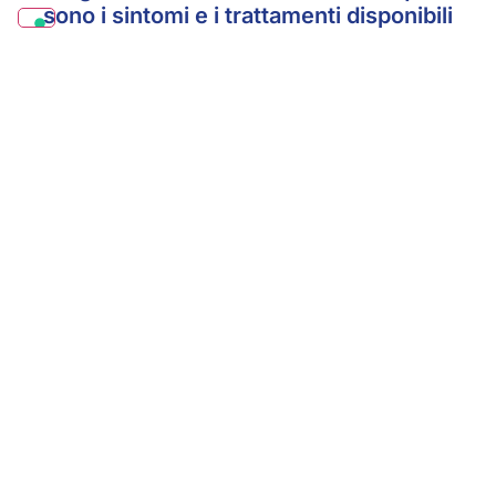
sono i sintomi e i trattamenti disponibili
Pinguecola: cos’è e quali sono i
trattamenti efficaci