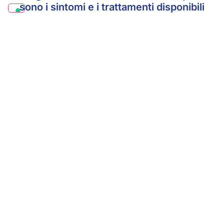
sono i sintomi e i trattamenti disponibili
Pinguecola: cos’è e quali sono i
trattamenti efficaci