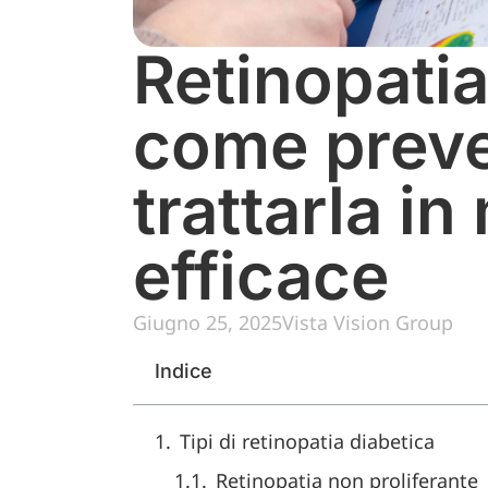
Retinopatia
come preve
trattarla i
efficace
Giugno 25, 2025
Vista Vision Group
Indice
Tipi di retinopatia diabetica
Retinopatia non proliferante