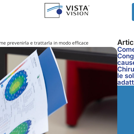
Artic
me prevenirla e trattarla in modo efficace
Come 
Congi
cause
Chiru
le so
adat