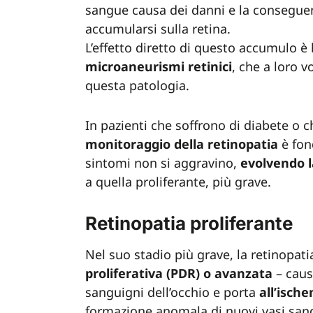
sangue causa dei danni e la consegu
accumularsi sulla retina.
L’effetto diretto di questo accumulo è
microaneurismi retinici
, che a loro v
questa patologia.
In pazienti che soffrono di diabete o che
monitoraggio della retinopatia
è fon
sintomi non si aggravino,
evolvendo l
a quella proliferante, più grave.
Retinopatia proliferante
Nel suo stadio più grave, la retinopat
proliferativa (PDR) o avanzata
– cau
sanguigni dell’occhio e porta
all’ische
formazione anomala di nuovi vasi sangu