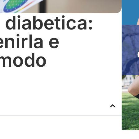
 diabetica:
nirla e
n modo