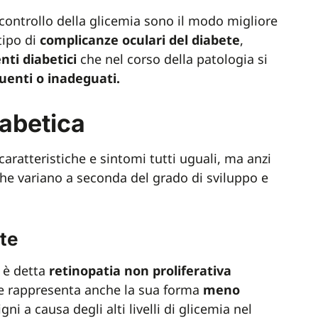
ontrollo della glicemia sono il modo migliore
tipo di
complicanze oculari del diabete
,
nti
diabetici
che nel corso della patologia si
uenti o inadeguati.
iabetica
aratteristiche e sintomi tutti uguali, ma anzi
che variano a seconda del grado di sviluppo e
te
 è detta
retinopatia non proliferativa
 e rappresenta anche la sua forma
meno
ni a causa degli alti livelli di glicemia nel