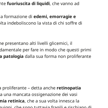
ente
fuoriuscita di liquidi
, che vanno ad
 la formazione di
edemi, emorragie e
olta indeboliscono la vista di chi soffre di
 presentano alti livelli glicemici, il
damentale per fare in modo che questi primi
a patologia
dalla sua forma non proliferante
ia proliferante – detta anche
retinopatia
sa una mancata ossigenazione dei vasi
mia retinica
, che a sua volta innesca la
igni, che sono tuttavia fragili e rischiano di