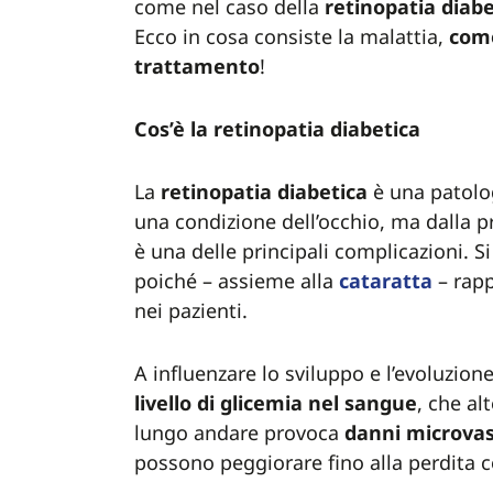
come nel caso della
retinopatia
diabe
Ecco in cosa consiste la malattia,
come
trattamento
!
Cos’è la retinopatia diabetica
La
retinopatia
diabetica
è una patolo
una condizione dell’occhio, ma dalla 
è una delle principali complicazioni. S
poiché – assieme alla
cataratta
– rap
nei pazienti.
A influenzare lo sviluppo e l’evoluzione
livello di glicemia nel sangue
, che al
lungo andare provoca
danni
microvas
possono peggiorare fino alla perdita c