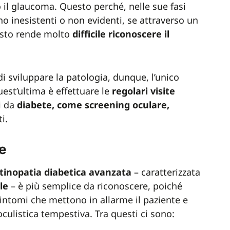
 il glaucoma. Questo perché, nelle sue fasi
o inesistenti o non evidenti, se attraverso un
esto rende molto
difficile riconoscere il
di sviluppare la patologia, dunque, l’unico
est’ultima è effettuare le
regolari visite
ti da
diabete, come screening oculare,
ti.
e
tinopatia diabetica avanzata
– caratterizzata
ale
–
è più semplice da riconoscere, poiché
intomi che mettono in allarme il paziente e
oculistica tempestiva. Tra questi ci sono: