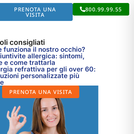
PRENOTA UNA
800.99.99.55
VISITA
oli consigliati
funziona il nostro occhio?
untivite allergica: sintomi,
 e come trattarla
rgia refrattiva per gli over 60:
luzioni personalizzate più
te
PRENOTA UNA VISITA