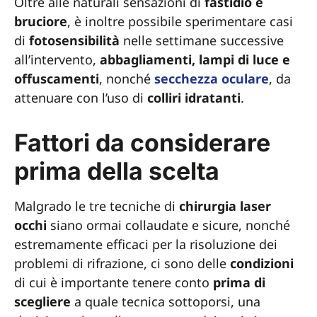
Oltre alle naturali sensazioni di
fastidio e
bruciore
, è inoltre possibile sperimentare casi
di
fotosensibilità
nelle settimane successive
all’intervento,
abbagliamenti, lampi di luce e
offuscamenti
, nonché
secchezza
oculare
, da
attenuare con l’uso di
colliri
idratanti
.
Fattori da considerare
prima della scelta
Malgrado le tre tecniche di
chirurgia laser
occhi
siano ormai collaudate e sicure, nonché
estremamente efficaci per la risoluzione dei
problemi di rifrazione, ci sono delle
condizioni
di cui è importante tenere conto
prima di
scegliere
a quale tecnica sottoporsi, una