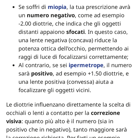
Se soffri di
miopia
, la tua prescrizione avrà
un
numero negativo
, come ad esempio
-2.00 diottrie, che indica che gli oggetti
distanti appaiono
sfocati
. In questo caso,
una lente negativa (concava) riduce la
potenza ottica dell’occhio, permettendo ai
raggi di luce di focalizzarsi correttamente;
Al contrario, se sei
ipermetrope
, il numero
sarà
positivo
, ad esempio +1.50 diottrie, e
una lente positiva (convessa) aiuta a
focalizzare gli oggetti vicini.
Le diottrie influenzano direttamente la scelta di
occhiali o lenti a contatto per la
correzione
visiva
: quanto più alto è il numero (sia in
positivo che in negativo), tanto maggiore sarà
la correzione richiesta. Per farti un esempio