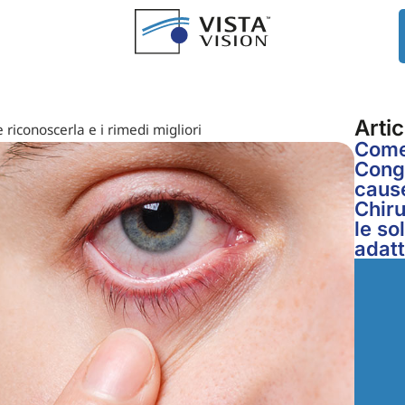
Artic
riconoscerla e i rimedi migliori
Come 
Congi
cause
Chiru
le so
adat