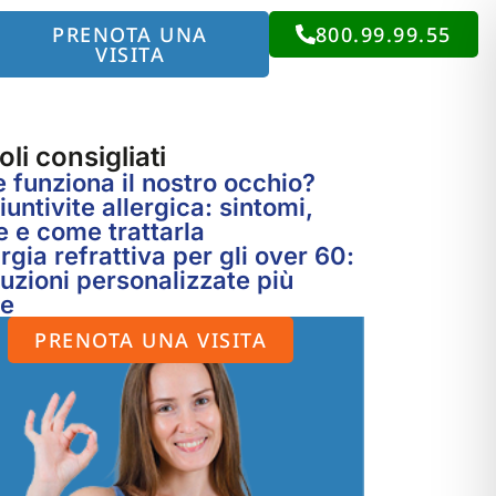
PRENOTA UNA
800.99.99.55
VISITA
oli consigliati
funziona il nostro occhio?
untivite allergica: sintomi,
 e come trattarla
rgia refrattiva per gli over 60:
luzioni personalizzate più
te
PRENOTA UNA VISITA