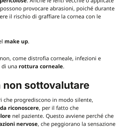
pericolose
. Anche le lenti vecchie o applicate
possono provocare abrasioni, poiché durante
re il rischio di graffiare la cornea con le
el
make up
.
e non, come distrofia corneale, infezioni e
o di una
rottura
corneale
.
a non sottovalutare
i che progrediscono in modo silente,
 da riconoscere
, per il fatto che
lore
nel paziente. Questo avviene perché che
azioni
nervose
, che peggiorano la sensazione
.