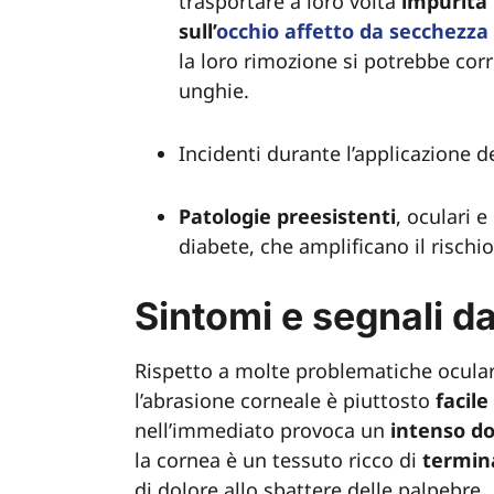
trasportare a loro volta
impurità
sull’
occhio affetto da
secchezza
la loro rimozione si potrebbe corre
unghie.
Incidenti durante l’applicazione d
Patologie
preesistenti
, oculari 
diabete, che amplificano il rischi
Sintomi e segnali d
Rispetto a molte problematiche ocular
l’abrasione corneale è piuttosto
facile
nell’immediato provoca un
intenso
do
la cornea è un tessuto ricco di
termin
di dolore allo sbattere delle palpebre