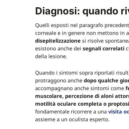
Diagnosi: quando riv
Quelli esposti nel paragrafo preceden
corneale e in genere non mettono in all
disepitelizzazione
si risolve spontane
esistono anche dei
segnali
correlati
c
della lesione.
Quando i sintomi sopra riportati risu
protraggono anche
dopo
qualche
gio
accompagnano anche sintomi come
f
muscolare, percezione di aloni attorn
motilità oculare completa o proptos
fondamentale ricorrere a una
visita
oc
assieme a un oculista esperto.