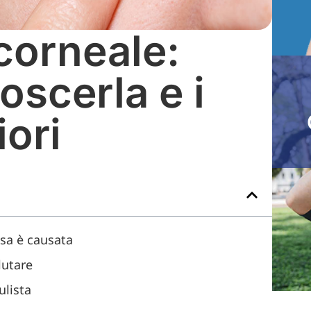
corneale:
scerla e i
iori
osa è causata
lutare
ulista