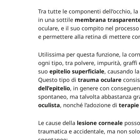
Tra tutte le componenti dell’occhio, la
in una sottile
membrana
trasparent
oculare, e il suo compito nel processo 
e permettere alla retina di mettere c
Utilissima per questa funzione, la co
ogni tipo, tra polvere, impurità, graffi
suo
epitelio
superficiale
, causando l
Questo tipo di
trauma
oculare
consis
dell’epitelio
, in genere con conseguenz
spontaneo, ma talvolta abbastanza gr
oculista
, nonché l’adozione di
terapie
Le cause della
lesione
corneale
posson
traumatica e accidentale, ma non solo
spontanee: