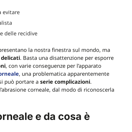
a evitare
alista
 delle recidive
presentano la nostra finestra sul mondo, ma
delicati
. Basta una disattenzione per esporre
oni
, con varie conseguenze per l’apparato
corneale
, una problematica apparentemente
asi può portare a
serie
complicazioni
.
ll’abrasione corneale, dal modo di riconoscerla
orneale e da cosa è