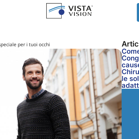
Artic
peciale per i tuoi occhi
Come 
Congi
cause
Chiru
le so
adat