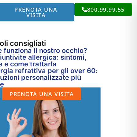
PRENOTA UNA
800.99.99.55
VISITA
oli consigliati
funziona il nostro occhio?
untivite allergica: sintomi,
 e come trattarla
rgia refrattiva per gli over 60:
luzioni personalizzate più
te
PRENOTA UNA VISITA