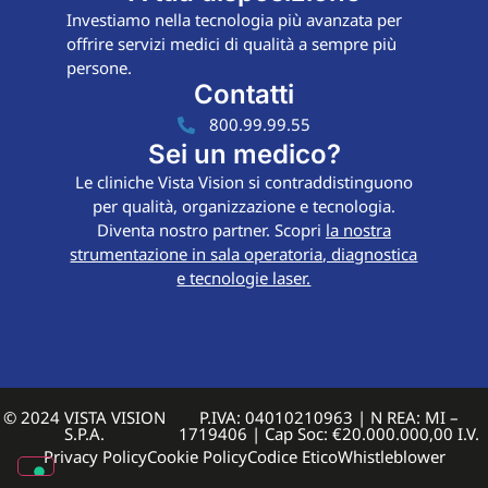
Investiamo nella tecnologia più avanzata per
offrire servizi medici di qualità a sempre più
persone.
Contatti
800.99.99.55
Sei un medico?
Le cliniche Vista Vision si contraddistinguono
per qualità, organizzazione e tecnologia.
Diventa nostro partner. Scopri
la nostra
strumentazione in sala operatoria, diagnostica
e tecnologie laser.
© 2024 VISTA VISION
P.IVA: 04010210963 | N REA: MI –
S.P.A.
1719406 | Cap Soc: €20.000.000,00 I.V.
Privacy Policy
Cookie Policy
Codice Etico
Whistleblower