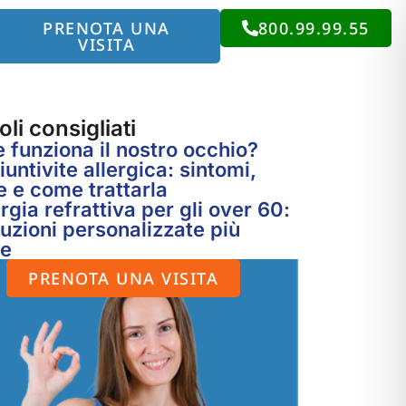
PRENOTA UNA
800.99.99.55
VISITA
oli consigliati
funziona il nostro occhio?
untivite allergica: sintomi,
 e come trattarla
rgia refrattiva per gli over 60:
luzioni personalizzate più
te
PRENOTA UNA VISITA