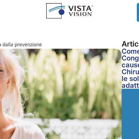
Artic
ia dalla prevenzione
Come 
Congi
cause
Chiru
le so
adat