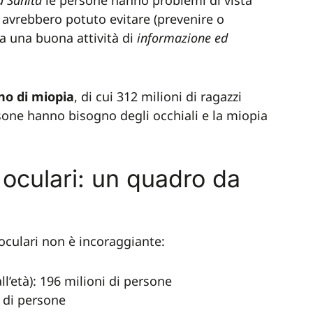
a Sanità
le persone hanno problemi di vista
o avrebbero potuto evitare (prevenire o
 a una buona attività di
informazione ed
ono di miopia
, di cui 312 milioni di ragazzi
rsone hanno bisogno degli occhiali e la miopia
e oculari: un quadro da
e oculari non è incoraggiante:
l’età): 196 milioni di persone
i di persone