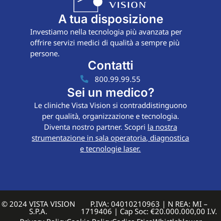
A tua disposizione
Investiamo nella tecnologia più avanzata per
offrire servizi medici di qualità a sempre più
persone.
Contatti
800.99.99.55
Sei un medico?
Le cliniche Vista Vision si contraddistinguono
per qualità, organizzazione e tecnologia.
Diventa nostro partner. Scopri
la nostra
strumentazione in sala operatoria, diagnostica
e tecnologie laser.
© 2024 VISTA VISION
P.IVA: 04010210963 | N REA: MI –
S.P.A.
1719406 | Cap Soc: €20.000.000,00 I.V.