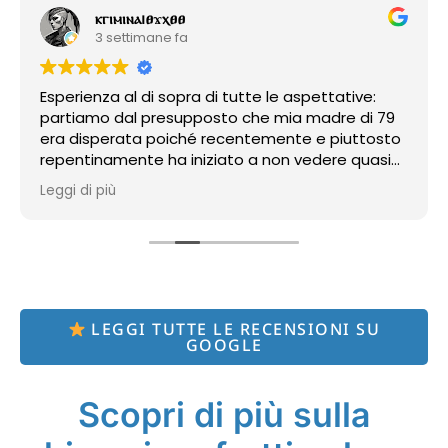
ⲕⲅⲓⲙⲓⲛⲁ၊ፀϫⲭፀፀ
3 settimane fa
Esperienza al di sopra di tutte le aspettative:
partiamo dal presupposto che mia madre di 79
era disperata poiché recentemente e piuttosto
repentinamente ha iniziato a non vedere quasi
più niente a causa di una cataratta veramente
Leggi di più
tosta, come detto dal Dr. Lafranca, che tuttavia
è riuscito a organizzare tutto in tempi davvero
rapidi da non dover rimanere ulteriormente in
quello stato, ma effettuando le visite
approfondite per accertarsi dello stato
completo dei suoi occhi; dopodiché ci ha fissato
l'appuntamento in tempi davvero record presso
LEGGI TUTTE LE RECENSIONI SU
GOOGLE
Vista Vision e, siccome veniamo dalla prov. di
Novara, era anche disponibile ad aiutarci ad
organizzare il trasporto per il giorno
Scopri di più sulla
dell'intervento, anche se comunque per fortuna
abbiamo una associazione qua vicina che si