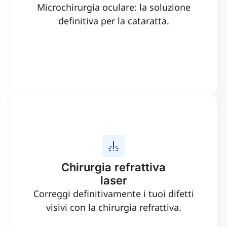
massima sicurezza per i pazienti e non rinunciate
Microchirurgia oculare: la soluzione
alla vista, è preziosa e vedere mia madre
definitiva per la cataratta.
commossa per non aver mai visto in modo così
nitido mi riempie di gioia. Grazie sentitamente.
Chirurgia refrattiva
laser
Correggi definitivamente i tuoi difetti
visivi con la chirurgia refrattiva.